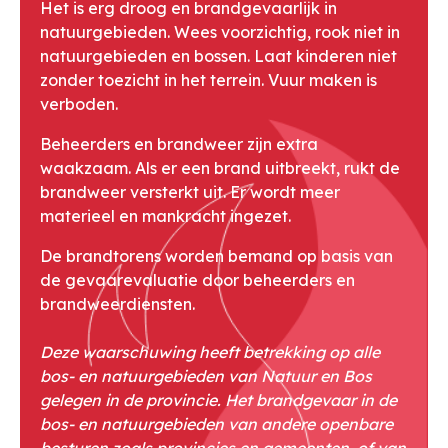
Het is erg droog en brandgevaarlijk in
natuurgebieden. Wees voorzichtig, rook niet in
natuurgebieden en bossen. Laat kinderen niet
zonder toezicht in het terrein. Vuur maken is
verboden.
Beheerders en brandweer zijn extra
waakzaam. Als er een brand uitbreekt, rukt de
brandweer versterkt uit. Er wordt meer
materieel en mankracht ingezet.
De brandtorens worden bemand op basis van
de gevaarevaluatie door beheerders en
brandweerdiensten.
Deze waarschuwing heeft betrekking op alle
bos- en natuurgebieden van Natuur en Bos
gelegen in de provincie. Het brandgevaar in de
bos- en natuurgebieden van andere openbare