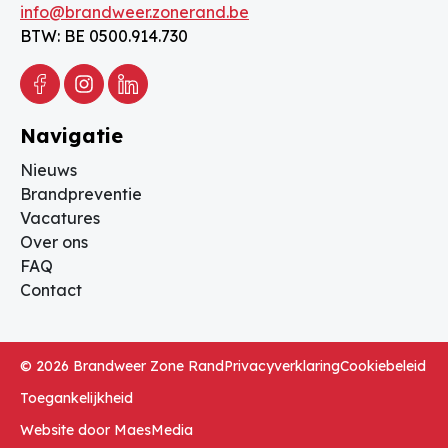
info@brandweer.zonerand.be
BTW: BE 0500.914.730
Facebook
Instagram
Linkedin
Navigatie
Nieuws
Brandpreventie
Vacatures
Over ons
FAQ
Contact
© 2026 Brandweer Zone Rand
Privacyverklaring
Cookiebeleid
Toegankelijkheid
Website door MaesMedia