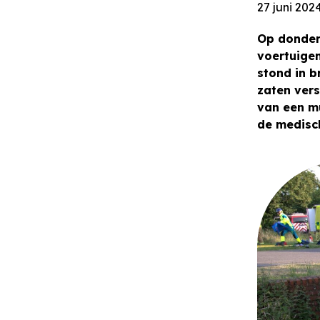
27 juni 202
Op donderd
voertuigen
stond in b
zaten vers
van een mu
de medisch