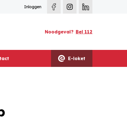
Facebook
Instagram
Linkedin
Inloggen
Noodgeval?
Bel 112
en
tact
E-loket
b