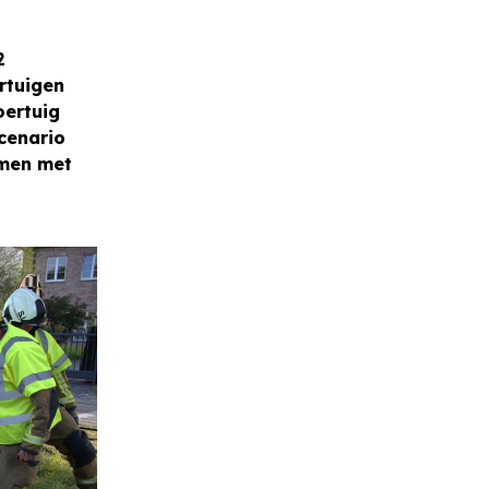
2
rtuigen
oertuig
cenario
amen met