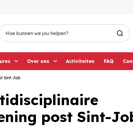
Zoek
ures
Over ons
Activiteiten
FAQ
Con
st Sint-Job
tidisciplinaire
ening post Sint-Jo