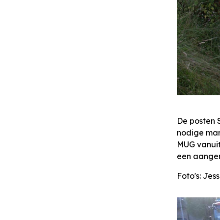
De posten 
nodige man
MUG vanuit
een aangen
Foto's: Jes