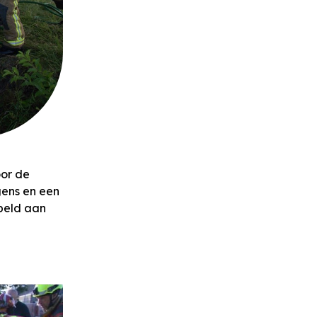
oor de
ens en een
peld aan