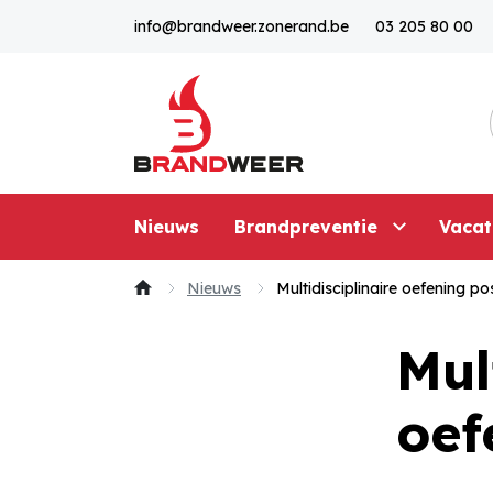
Naar inhoud
info@brandweer.zonerand.be
03 205 80 00
Nieuws
Brandpreventie
Vacat
Nieuws
Multidisciplinaire oefening po
Mul
oef